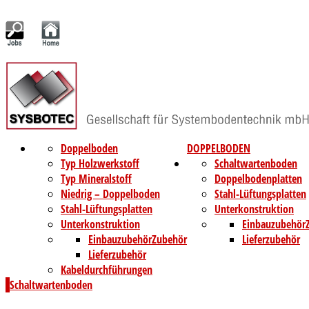
Doppelboden
DOPPELBODEN
Typ Holzwerkstoff
Schaltwartenboden
Typ Mineralstoff
Doppelbodenplatten
Niedrig – Doppelboden
Stahl-Lüftungsplatten
Stahl-Lüftungsplatten
Unterkonstruktion
Unterkonstruktion
Einbauzubehör
Einbauzubehör
Zubehör
Lieferzubehör
Lieferzubehör
Kabeldurchführungen
Schaltwartenboden